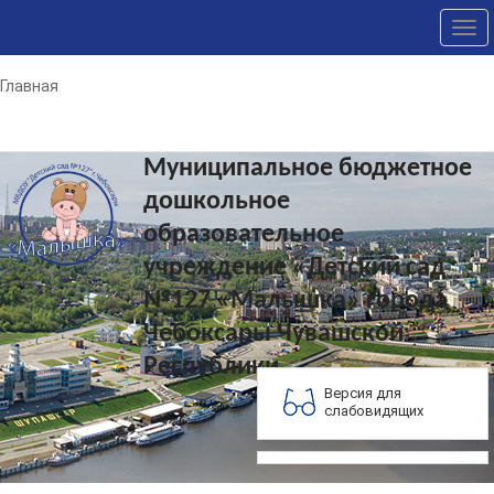
Tog
nav
Главная
Муниципальное бюджетное
дошкольное
образовательное
учреждение «Детский сад
№127 «Малышка» города
Чебоксары Чувашской
Республики
Версия для
слабовидящих