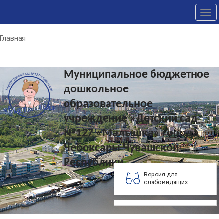
Tog
nav
Главная
Муниципальное бюджетное
дошкольное
образовательное
учреждение «Детский сад
№127 «Малышка» города
Чебоксары Чувашской
Республики
Версия для
слабовидящих