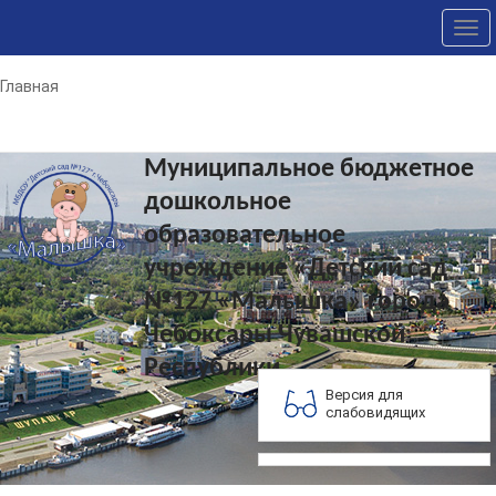
Tog
nav
Главная
Муниципальное бюджетное
дошкольное
образовательное
учреждение «Детский сад
№127 «Малышка» города
Чебоксары Чувашской
Республики
Версия для
слабовидящих