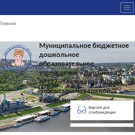
Tog
nav
Главная
Муниципальное бюджетное
дошкольное
образовательное
учреждение «Детский сад
№127 «Малышка» города
Чебоксары Чувашской
Республики
Версия для
слабовидящих