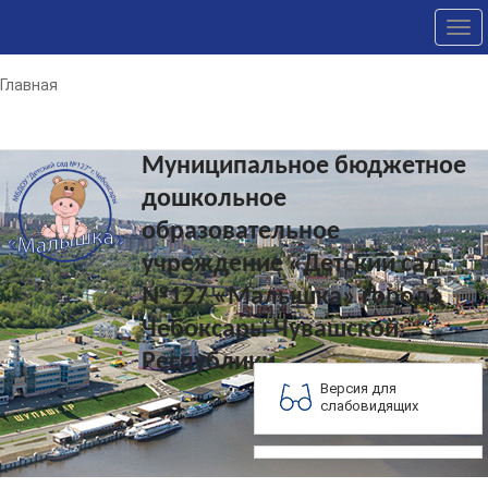
Tog
nav
Главная
Муниципальное бюджетное
дошкольное
образовательное
учреждение «Детский сад
№127 «Малышка» города
Чебоксары Чувашской
Республики
Версия для
слабовидящих