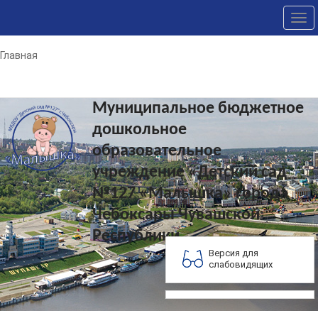
Tog
nav
Главная
Муниципальное бюджетное
дошкольное
образовательное
учреждение «Детский сад
№127 «Малышка» города
Чебоксары Чувашской
Республики
Версия для
слабовидящих