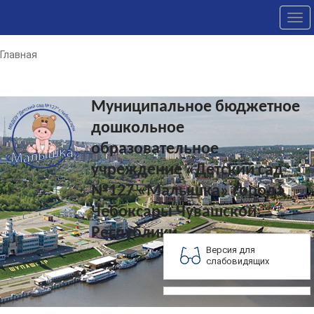
Tog
nav
Главная
Муниципальное бюджетное
дошкольное
образовательное
учреждение «Детский сад
№127 «Малышка» города
Чебоксары Чувашской
Республики
Версия для
слабовидящих