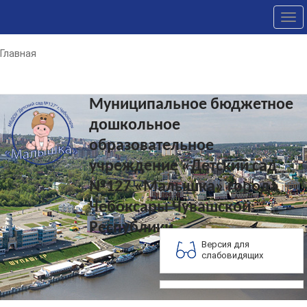
Tog
nav
Главная
Муниципальное бюджетное
дошкольное
образовательное
учреждение «Детский сад
№127 «Малышка» города
Чебоксары Чувашской
Республики
Версия для
слабовидящих