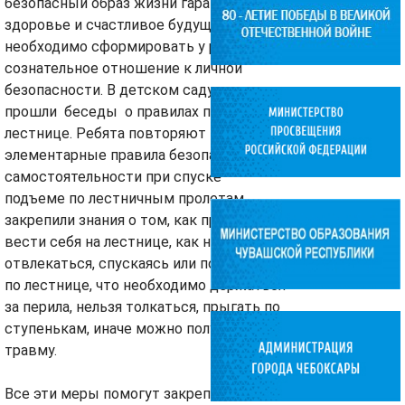
безопасный образ жизни гарантирует
здоровье и счастливое будущее. Поэтому
необходимо сформировать у ребенка
сознательное отношение к личной
безопасности. В детском саду с детьми
прошли беседы о правилах поведения на
лестнице. Ребята повторяют
элементарные правила безопасности и
самостоятельности при спуске —
подъеме по лестничным пролетам,
закрепили знания о том, как правильно
вести себя на лестнице, как нельзя
отвлекаться, спускаясь или поднимаясь
по лестнице, что необходимо держаться
за перила, нельзя толкаться, прыгать по
ступенькам, иначе можно получить
травму.
Все эти меры помогут закрепить навыки