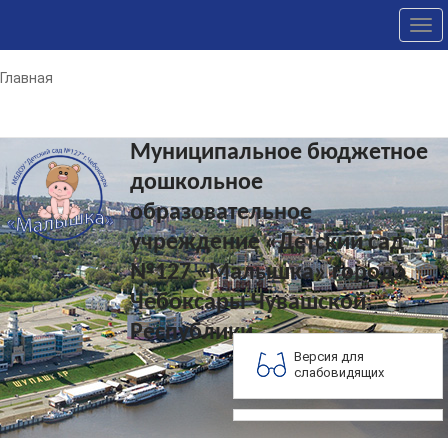
Tog
nav
Главная
Муниципальное бюджетное
дошкольное
образовательное
учреждение «Детский сад
№127 «Малышка» города
Чебоксары Чувашской
Республики
Версия для
слабовидящих