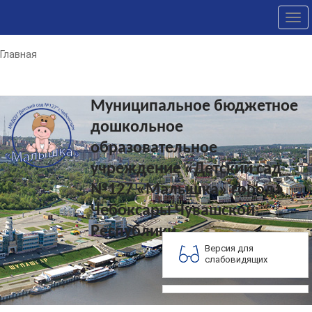
Tog
nav
Главная
Муниципальное бюджетное
дошкольное
образовательное
учреждение «Детский сад
№127 «Малышка» города
Чебоксары Чувашской
Республики
Версия для
слабовидящих