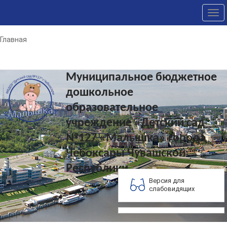
Tog
nav
Главная
Муниципальное бюджетное
дошкольное
образовательное
учреждение «Детский сад
№127 «Малышка» города
Чебоксары Чувашской
Республики
Версия для
слабовидящих