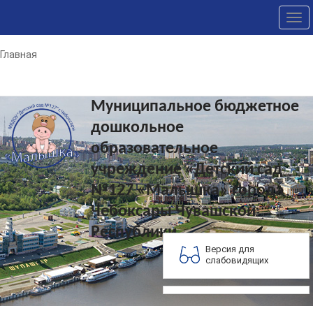
Tog
nav
Главная
Муниципальное бюджетное
дошкольное
образовательное
учреждение «Детский сад
№127 «Малышка» города
Чебоксары Чувашской
Республики
Версия для
слабовидящих