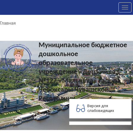
Tog
nav
Главная
Муниципальное бюджетное
дошкольное
образовательное
учреждение «Детский сад
№127 «Малышка» города
Чебоксары Чувашской
Республики
Версия для
слабовидящих