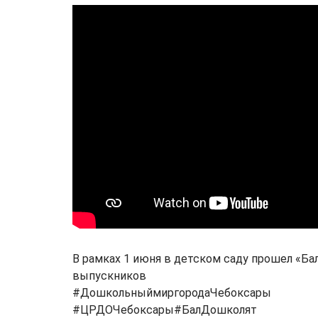
В рамках 1 июня в детском саду прошел «Ба
выпускников
#ДошкольныймиргородаЧебоксары
#ЦРДОЧебоксары#БалДошколят