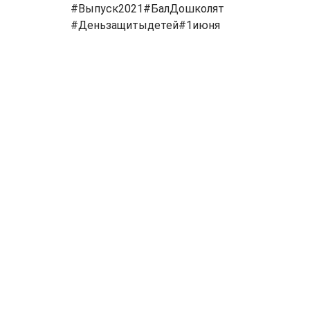
#Выпуск2021#БалДошколят
#Деньзащитыдетей#1июня