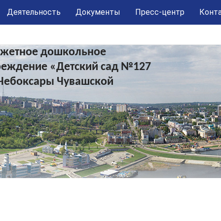
Деятельность
Документы
Пресс-центр
Конт
жетное дошкольное
реждение «Детский сад №127
Чебоксары Чувашской