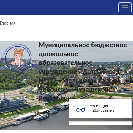
Tog
nav
Главная
Муниципальное бюджетное
дошкольное
образовательное
учреждение «Детский сад
№127 «Малышка» города
Чебоксары Чувашской
Республики
Версия для
слабовидящих