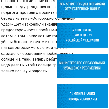
опасность это явление несет детям. С
целью предупреждения солнечного удара
педагоги провели с воспитанниками
беседу на тему «Осторожно, солнечный
удар!» Дети закрепили знания о мерах
предосторожности пребывания на солнце
летом, о том, какие летние головные
уборы бывают и зачем их носить, о
питьевом режиме, о легкой летней
одежде, о чередовании пребывания на
солнце и в тени. Теперь ребята знают, что
надо делать, чтобы солнце приносило
только пользу и радость.