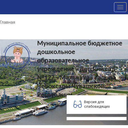
Tog
nav
Главная
Муниципальное бюджетное
дошкольное
образовательное
учреждение «Детский сад
№127 «Малышка» города
Чебоксары Чувашской
Республики
Версия для
слабовидящих