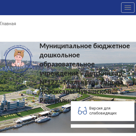
Tog
nav
Главная
Муниципальное бюджетное
дошкольное
образовательное
учреждение «Детский сад
№127 «Малышка» города
Чебоксары Чувашской
Республики
Версия для
слабовидящих