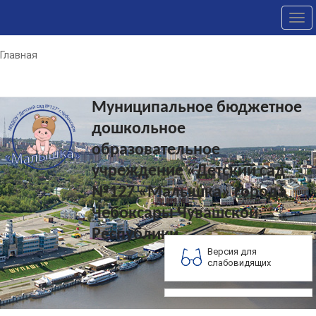
Tog
nav
Главная
Муниципальное бюджетное
дошкольное
образовательное
учреждение «Детский сад
№127 «Малышка» города
Чебоксары Чувашской
Республики
Версия для
слабовидящих