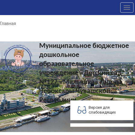
Tog
nav
Главная
Муниципальное бюджетное
дошкольное
образовательное
учреждение «Детский сад
№127 «Малышка» города
Чебоксары Чувашской
Республики
Версия для
слабовидящих